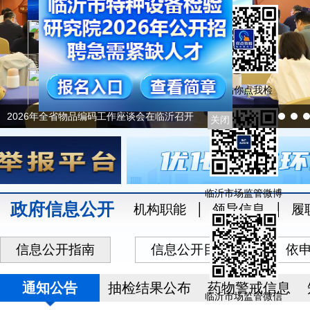
食品你点我检
2026年全省物品编码工作座谈会在临沂召开
关闭
临沂市场监管微博
政府信息公开
机构职能
领导信息
履
信息公开指南
信息公开目录
依
通知公告
抽检结果公布
药物警戒信息
临沂市场监管微信