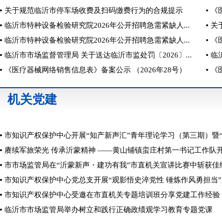
关于规范临沂市停车场收费及扫码缴费行为的合规提示
《
临沂市特种设备检验研究院2026年公开招聘急需紧缺人...
关
临沂市特种设备检验研究院2026年公开招聘急需紧缺人...
《
临沂市市场监督管理局 关于送达临沂市监处罚〔2026〕...
临
《医疗器械网络销售信息表》备案公示 （2026年28号）
《
关于报送2026年度质量专业、药品技术职称评审材料的...
《
机关党建
《医疗器械网络销售信息表》备案公示 （2026年25号）
临
临沂市市场监督管理局关于废止36项临沂市地方标准的...
市知识产权保护中心开展“知产新声汇”青年理论学习（第三期）暨“阅读悦享·知产书香
赓续军旅荣光 传承沂蒙精神 ——黄山铺镇蛮庄村第一书记工作队开展庆“八一”
市市场监管局在“沂蒙新声・建功有我”市直机关宣讲比赛中斩获佳
市知识产权保护中心党总支开展“观影悟史淬党性 锤炼作风勇担当”主
市知识产权保护中心受邀在市直机关专题培训班分享党建工作经验
临沂市市场监管局举办树立和践行正确政绩观学习教育专题党课