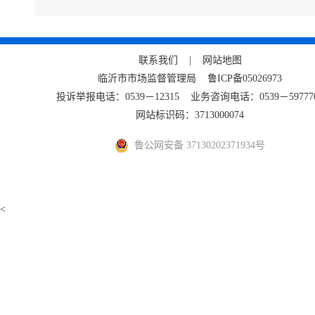
称厚度不
4
联系我们 |
网站地图
选择不
临沂市市场监督管理局
鲁ICP备05026973
类农作
投诉举报电话：0539－12315 业务咨询电话：0539－59777
网站标识码：3713000074
求，按
鲁公网安备 37130202371934号
附件【
农用薄
<