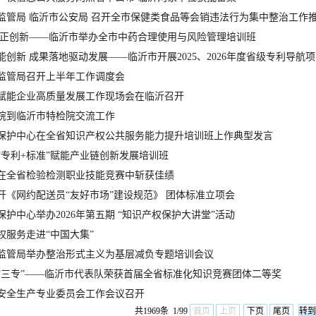
监管局 临沂市公安局 召开全市保健类食品等会销违法行为集中整治工作
守正创新——临沂市举办全市中药合理使用与风险管理培训班
能创新 成果落地驱动发展——临沂市开展2025、2026年度省级专利导航
监管局召开上半年工作调度会
赋能企业高质量发展工作现场会在临沂召开
院到临沂市特检院交流工作
保护中心在全省知识产权公共服务能力提升培训班上作典型发言
“专利+标准”赋能产业链创新发展培训班
在全省检验检测职业技能竞赛中斩获佳绩
开《网约配送员“友好市场”建设规范》 团体标准立项会
护中心举办2026年第五期 “知识产权保护大讲堂”活动
权服务走进“中国大集”
监管局举办整治形式主义为基层减负专题培训会议
“三专”——临沂市代表队荣获首届全省标准化知识竞赛团体二等奖
安全生产专业委员会工作会议召开
共1969条 1/99
首页
上页
下页
尾页