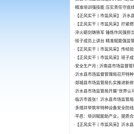
·
精准培训强技能 压实责任守底
·
【正风实干丨市监风采】 沂水
·
【正风实干丨市监风采】拧紧燃
·
淬火砺剑铸铁军 锤炼作风强担
·
班子成员上讲台 精准赋能强监
·
【正风实干丨市监风采】传经验
·
【正风实干丨市监风采】班子成
·
安全生产月 | 沂南县市场监督
·
沂水县市场监督管理局召开特种
·
郯城县市场监管局扎实推进新修
·
沂水县市场监管局开展“世界认
·
临沂市首张！沂水县市场监管局
·
多措并举筑牢特种设备安全防线
·
平邑：培训赋能助产业，提质合
·
【正风实干丨市监风采】沂水县