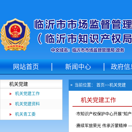
网站首页
新闻中心
政府信
机关党建
当前位置：
首页
>>
机关党建
机关党建工作
机关党建工作
机关党建资料
·
市知识产权保护中心开展“知产
机关青工委
·
赓续军旅荣光 传承沂蒙精神 