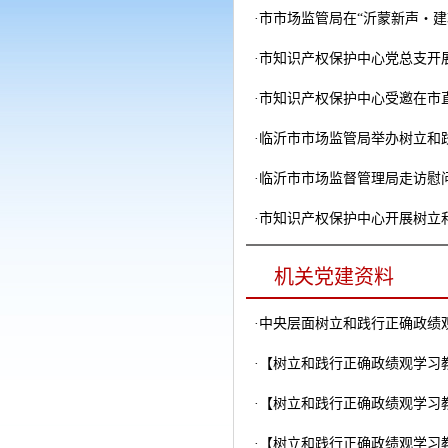
·
市市场监管局在“沂蒙新声・建
·
市知识产权保护中心党总支开展
·
市知识产权保护中心受邀在市
·
临沂市市场监管局举办树立和
·
临沂市市场监督管理局走访慰问
·
市知识产权保护中心开展树立
机关党建资料
·
中央层面树立和践行正确政绩
·
旅游厅及湖北艺术职业学院政
【树立和践行正确政绩观学习
·
【树立和践行正确政绩观学习教
·
育
【树立和践行正确政绩观学习