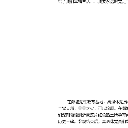
给了我们幸福生活……我要永远跟党走！
在郯城党性教育基地，离退休党员参观
个党支部，星星之火，可以燎原。在郯
们深刻领悟到沂蒙这片红色热土所孕育
历史丰碑。参观结束后，离退休党员们