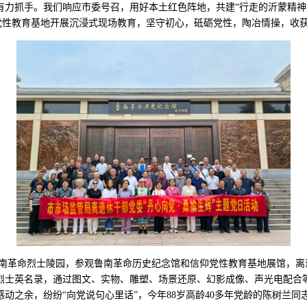
有力抓手。我们响应市委号召，用好本土红色阵地，共建“行走的沂蒙精神
城党性教育基地开展沉浸式现场教育，坚守初心，砥砺党性，陶冶情操，收
革命烈士陵园，参观鲁南革命历史纪念馆和信仰党性教育基地展馆，离
烈士英名录，通过图文、实物、雕塑、场景还原、幻影成像、声光电配合
动之余，纷纷“向党说句心里话”，今年88岁高龄40多年党龄的陈树兰同