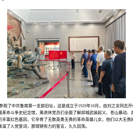
”
了中共鲁南第一支部旧址，这是成立于1929年10月，由刘之言同志开
城革命斗争史纪念馆，离退休党员们全面了解郯城武装起义、苍山暴动、
的丰富红色基因，它孕育了无数英勇无畏的革命英雄儿女，他们以大无畏
重温了入党誓词，那铿锵有力的誓言，久久回荡。