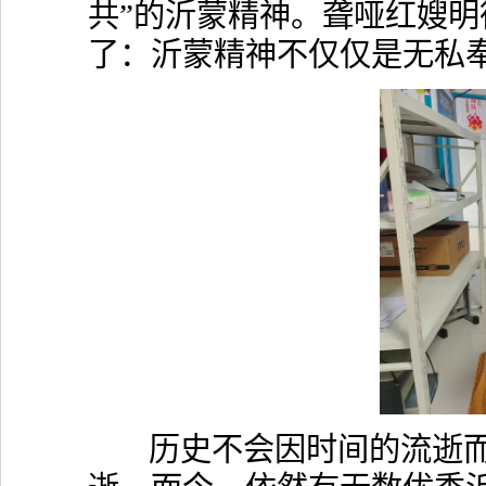
共”的沂蒙精神。聋哑红嫂
了：沂蒙精神不仅仅是无私
历史不会因时间的流逝而