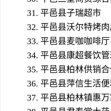
31.
平邑县子瑞超市
32.
平邑县沃尔特烤肉
33.
平邑县麦咖咖啡厅
34.
平邑县康超餐饮管
35.
平邑县柏林供销合
36.
平邑县萍信生活便
37.
平邑县柏林镇惠万