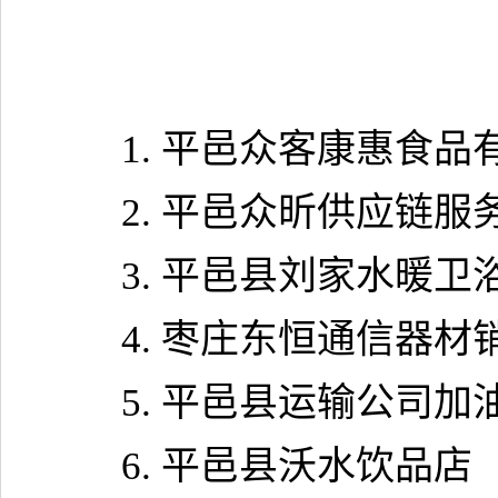
1.
平邑众客康惠食品
2.
平邑众昕供应链服
3.
平邑县刘家水暖卫
4.
枣庄东恒通信器材
5.
平邑县运输公司加
6.
平邑县沃水饮品店