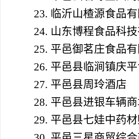
23.
临沂山楂源食品有
24.
山东博程食品科技
25.
平邑御茗庄食品有
26.
平邑县临涧镇庆平
27.
平邑县周玲酒店
28.
平邑县进银车辆商
29.
平邑县七娃中药材
30.
平邑三星商贸综合