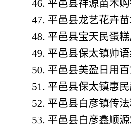
46.
平邑县祥源苗木购
47.
平邑县龙艺花卉苗
48.
平邑县宝天民蛋糕
49.
平邑县保太镇帅语
50.
平邑县美盈日用百
51.
平邑县保太镇惠民
52.
平邑县白彦镇传法
53.
平邑县白彦鑫顺源