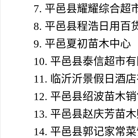
7.
平邑县耀耀综合超
8.
平邑县程浩日用百
9.
平邑夏初苗木中心
10.
平邑县泰信超市有
11.
临沂沂景假日酒店
12.
平邑县绍波苗木销
13.
平邑县赵庆芳苗木
14.
平邑县郭记家常菜