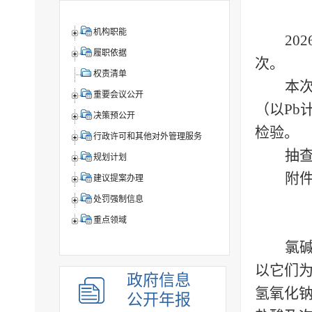
机构职能
20
履职依据
次。
权责清单
本
重要会议公开
（以
Pb
决策预公开
检验。
行政许可和其他对外管理服务
抽
规划计划
附
建议提案办理
处罚强制信息
重点领域
氯
以它们
政府信息
氢氧化
公开年报