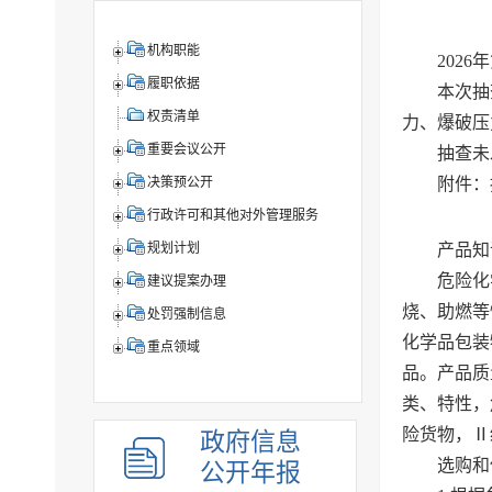
机构职能
202
履职依据
本次抽
权责清单
力、爆破压
重要会议公开
抽查未
附件：
决策预公开
行政许可和其他对外管理服务
产品知
规划计划
危险化
建议提案办理
烧、助燃等
处罚强制信息
化学品包装
重点领域
品。产品质
类、特性，
险货物，Ⅱ
政府信息
选购和
公开年报