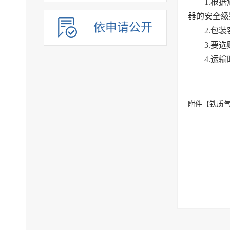
1.根
器的安全级
依申请公开
2.包
3.要
4.运
附件【
铁质气