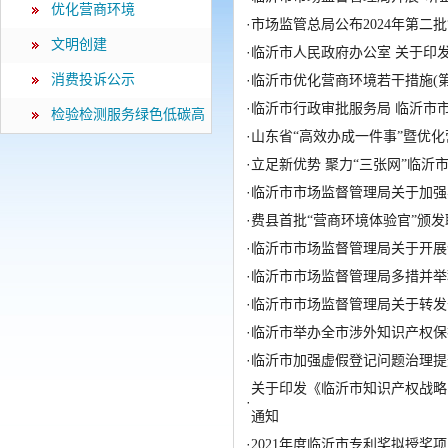
优化营商环境
·
市场监管总局公布2024年第二
文明创建
·
临沂市人民政府办公室 关于印
消费投诉公示
·
临沂市优化营商环境若干措施(第
·
临沂市行政审批服务局 临沂市
检验检测服务绿色低碳高
·
山东省“高效办成一件事”暨优
质量发展
·
立足新优势 聚力“三张网”临沂
·
临沂市市场监督管理局关于加强
·
费县首批“营商环境体验官”颁
·
临沂市市场监督管理局关于开展
·
临沂市市场监督管理局多措并举
·
临沂市市场监督管理局关于转发
·
临沂市举办全市涉外知识产权保
·
临沂市加强虚假登记问题治理提
关于印发《临沂市知识产权战略
·
通知
·
2021年度临沂市专利奖拟授奖