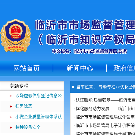
网站首页
新闻中心
政府信
专题专栏
当前位置：
专题专栏
>>
优化营
涉嫌虚假住所登记信息公
·
认证赋能 质量强基——临沂市启
示专栏
扫黑除恶
·
优化服务助力发展——临沂市知
小微企业质量管理体系认
·
临沂市市场监督管理局优化营商
·
临沂市市场监管局电子计价秤综
证提升行动
特种设备安全
·
临沂市市场监督管理局开展“听