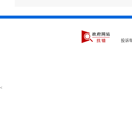
7.
投诉举
附件【
燃气用
<